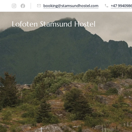
booking@stamsundhostel.com
+47 994098
Lofoten Stamsund Hostel