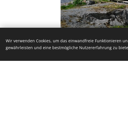
Wir verwenden Cookies, um das einwandfreie Funktionieren und
gewährleisten und eine bestmögliche Nutzererfahrung zu biete
* Die Preise gelten f
Rabatt bei einer Buc
über zwei Wochen. Bei
(Wochenrabatte könn