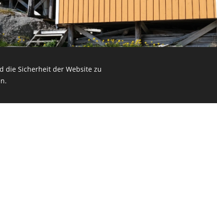
 die Sicherheit der Website zu
n.
ür die Hochsaison (Juni, Juli, August) und beinhalten B
hung von mehr als einer Woche und 20% Rabatt bei ei
 längeren Aufenthalten kontaktiere uns bitte für Sond
en nicht mit anderen Aktionen kombiniert werden)