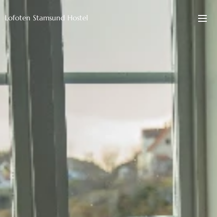
Lofoten Stamsund Hostel