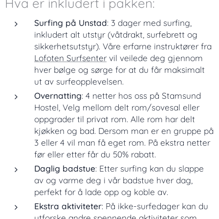
Hva er inkludert i pakken:
Surfing på Unstad
: 3 dager med surfing,
inkludert alt utstyr (våtdrakt, surfebrett og
sikkerhetsutstyr). Våre erfarne instruktører fra
Lofoten Surfsenter
vil veilede deg gjennom
hver bølge og sørge for at du får maksimalt
ut av surfeopplevelsen.
Overnatting
: 4 netter hos oss på
Stamsund
Hostel
, Velg mellom delt rom/sovesal eller
oppgrader til privat rom. Alle rom har delt
kjøkken og bad. Dersom man er en gruppe på
3 eller 4 vil man få eget rom. På ekstra netter
før eller etter får du 50% rabatt.
Daglig badstue
: Etter surfing kan du slappe
av og varme deg i vår badstue hver dag,
perfekt for å lade opp og koble av.
Ekstra aktiviteter
: På ikke-surfedager kan du
utforske andre spennende aktiviteter som