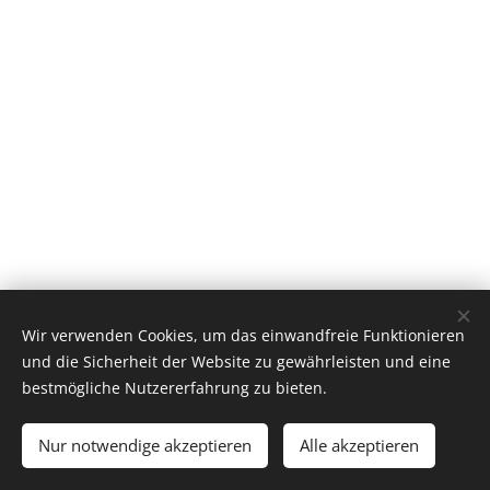
Wir verwenden Cookies, um das einwandfreie Funktionieren
Stamsund Hostel | 2026 |
Startseite
und die Sicherheit der Website zu gewährleisten und eine
Cookies
bestmögliche Nutzererfahrung zu bieten.
Sprachen
Nur notwendige akzeptieren
Alle akzeptieren
Norsk
English
Deutsch