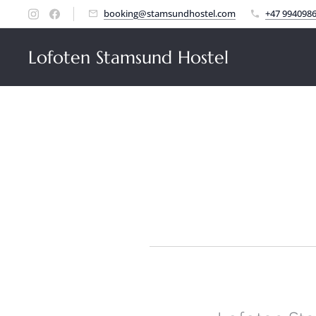
booking@stamsundhostel.com
+47 994098
Lofoten Stamsund Hostel