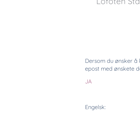
Lofoten St
Dersom du ønsker å
epost med ønskete dat
JA
Engelsk: