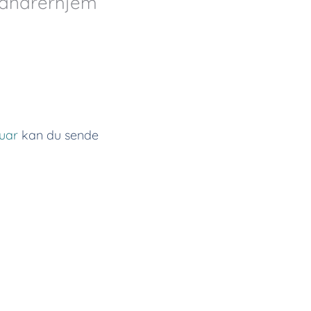
Vandrerhjem
uar
kan du sende