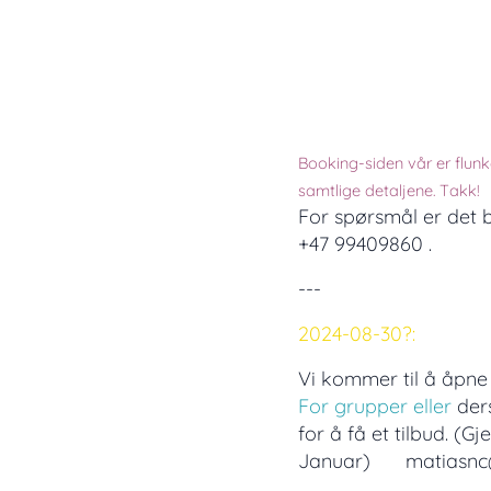
Booking-siden vår er flunke
samtlige detaljene. Takk!
For spørsmål er det 
+47 99409860 .
---
2024-08-30?:
Vi kommer til å åpne
For gruppe
r eller
der
for å få et tilbud. 
Januar) ✉ matiasn