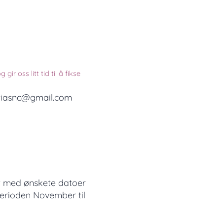
r oss litt tid til å fikse
matiasnc@gmail.com ☎
 med ønskete datoer
perioden November til