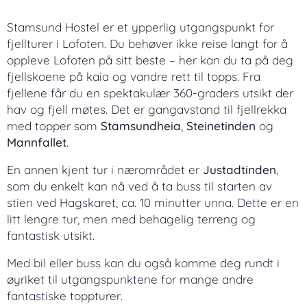
Stamsund Hostel er et ypperlig utgangspunkt for
fjellturer i Lofoten. Du behøver ikke reise langt for å
oppleve Lofoten på sitt beste – her kan du ta på deg
fjellskoene på kaia og vandre rett til topps. Fra
fjellene får du en spektakulær 360-graders utsikt der
hav og fjell møtes. Det er gangavstand til fjellrekka
med topper som
Stamsundheia
,
Steinetinden
og
Mannfallet
.
En annen kjent tur i nærområdet er
Justadtinden
,
som du enkelt kan nå ved å ta buss til starten av
stien ved Hagskaret, ca. 10 minutter unna. Dette er en
litt lengre tur, men med behagelig terreng og
fantastisk utsikt.
Med bil eller buss kan du også komme deg rundt i
øyriket til utgangspunktene for mange andre
fantastiske toppturer.