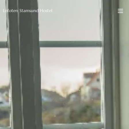
Lofoten Stamsund Hostel