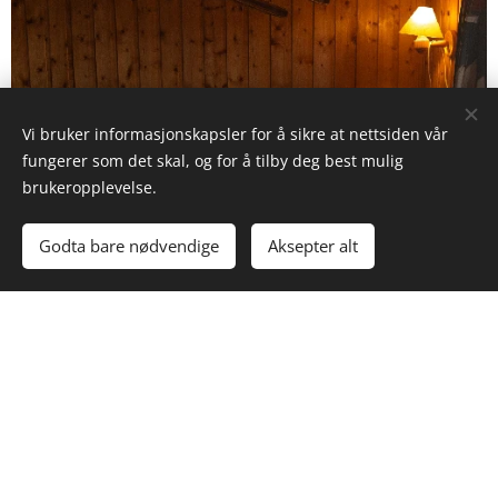
Vi bruker informasjonskapsler for å sikre at nettsiden vår
fungerer som det skal, og for å tilby deg best mulig
brukeropplevelse.
Godta bare nødvendige
Aksepter alt
Minimumsopphold er
2 uker,
velg mellom:
- Sovesal