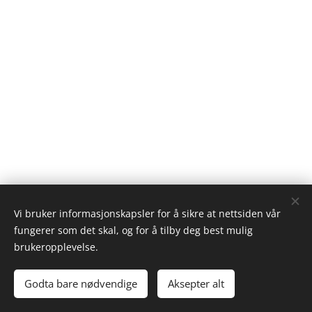
Vi bruker informasjonskapsler for å sikre at nettsiden vår
stamsund hostel | 2026 | Home
fungerer som det skal, og for å tilby deg best mulig
Informasjonskapsler
brukeropplevelse.
Språk
Godta bare nødvendige
Aksepter alt
Norsk
English
Deutsch